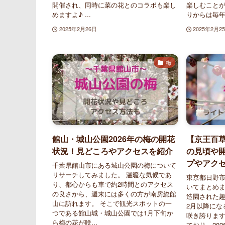
開催され、同時に菜の花とのコラボも楽し
楽しむことが
めますよ♪ ...
りからは毎年.
2025年2月26日
2025年2月2
梅
館山・城山公園2026年の梅の開花
【京王百草
状況！見どころやアクセスを紹介
の見頃や
プやアク
千葉県館山市にある城山公園の梅について
リサーチしてみました。 温暖な気候であ
東京都日野
り、都心からも車で約2時間とのアクセス
いてまとめま
の良さから、週末には多くの方が南房総館
造園された
山に訪れます。 そこで観光スポットの一
2月以降にな
つである館山城・城山公園では1月下旬か
咲き誇ります
ら梅の花が咲...
ており、20