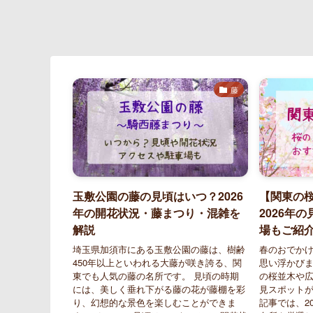
藤
玉敷公園の藤の見頃はいつ？2026
【関東の桜
年の開花状況・藤まつり・混雑を
2026年
解説
場もご紹
埼玉県加須市にある玉敷公園の藤は、樹齢
春のおでか
450年以上といわれる大藤が咲き誇る、関
思い浮かびま
東でも人気の藤の名所です。 見頃の時期
の桜並木や
には、美しく垂れ下がる藤の花が藤棚を彩
見スポットが
り、幻想的な景色を楽しむことができま
記事では、2