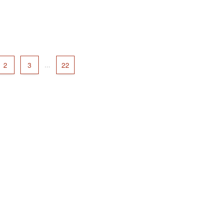
2
3
...
22