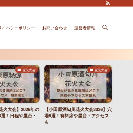
ライバシーポリシー
お問い合わせ
運営者情報
花火大会
花火大会
火大会】2026年の
【小田原酒匂川花火大会2026】穴
戸田橋花
3選！日程や屋台・
場5選！有料席や屋台・アクセス
トはど
も
駅もご