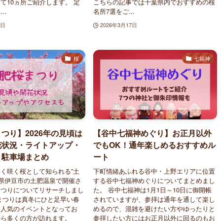
て10ヵ所ご紹介します。 定
こちらの記事では千葉県内でおすすめの桜
..
名所7選をご...
1日
2026年3月17日
桜
七福神
つり】2026年の見頃は
【谷中七福神めぐり】お正月以外
花状況・ライトアップ・
でもOK！通年楽しめるおすすめル
・駐車場まとめ
ート
く咲く桜として知られる”土
下町情緒あふれる谷中・上野エリアに位置
岡県伊豆市の土肥温泉で開催さ
する谷中七福神めぐりについてまとめまし
まつりについてリサーチしまし
た。 谷中七福神は1月1日～10日に御開帳
まつりは真冬にひと足早い春
されていますが、参拝は通年を通して楽し
る人気のイベントとなってお
めるので、混雑を避けたい方やゆったりと
から多くの方が訪れます。
参拝したい方にはお正月以外に回るのもお