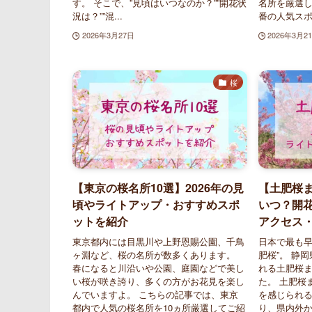
す。 そこで、”見頃はいつなのか？””開花状
名所を厳選し
況は？””混...
番の人気スポ.
2026年3月27日
2026年3月2
桜
【東京の桜名所10選】2026年の見
【土肥桜ま
頃やライトアップ・おすすめスポ
いつ？開
ットを紹介
アクセス
東京都内には目黒川や上野恩賜公園、千鳥
日本で最も早
ヶ淵など、桜の名所が数多くあります。
肥桜”。 静
春になると川沿いや公園、庭園などで美し
れる土肥桜
い桜が咲き誇り、多くの方がお花見を楽し
た。 土肥桜
んでいますよ。 こちらの記事では、東京
を感じられ
都内で人気の桜名所を10ヵ所厳選してご紹
り、県内外