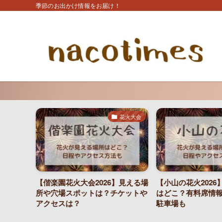
季節のお出かけ情報をお届け！
花火大会
花火大会
年の日程や
【偕楽園花火大会2026】見える場
【小山の花火202
席や屋台
所や穴場スポットは？チケットや
はどこ？有料席情
アクセスは？
駐車場も