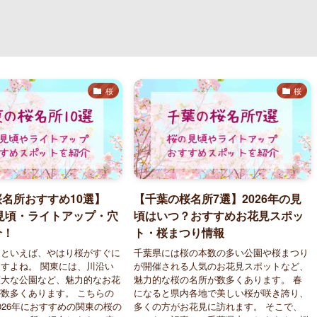
桜
桜
名所おすすめ10選】
【千葉の桜名所7選】2026年の見
の見頃・ライトアップ・穴
頃はいつ？おすすめお花見スポッ
介！
ト・桜まつり情報
けといえば、やはり桜がすぐに
千葉県には桜の本数の多い公園や桜まつり
すよね。 関東には、川沿い
が開催される人気のお花見スポットなど、
広大な公園など、魅力的なお花
魅力的な桜の名所が数多くあります。 春
数多くあります。 こちらの
になると県内各地で美しい桜が咲き誇り、
026年におすすめの関東の桜の
多くの方がお花見に訪れます。 そこで、