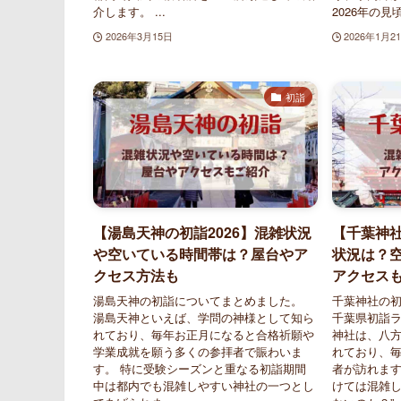
介します。 ...
2026年の見頃
2026年3月15日
2026年1月2
初詣
【湯島天神の初詣2026】混雑状況
【千葉神社
や空いている時間帯は？屋台やア
状況は？
クセス方法も
アクセス
湯島天神の初詣についてまとめました。
千葉神社の
湯島天神といえば、学問の神様として知ら
千葉県初詣
れており、毎年お正月になると合格祈願や
神社は、八
学業成就を願う多くの参拝者で賑わいま
れており、
す。 特に受験シーズンと重なる初詣期間
者が訪れます
中は都内でも混雑しやすい神社の一つとし
けては混雑し