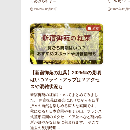
てあげられま...
ないのか？”..
2025年12月29日
2025年12月
紅葉
【新宿御苑の紅葉】2025年の見頃
はいつ？ライトアップは？アクセ
スや混雑状況も
新宿御苑の紅葉についてまとめてみまし
た。 新宿御苑は都会にありながらも四季
折々の自然を楽しめる広大な庭園です。
秋になると日本庭園やモミジ山、フランス
式整形庭園のメタセコイア並木など苑内各
所が鮮やかな紅葉に包まれます。 そこで
過去の見頃時期...