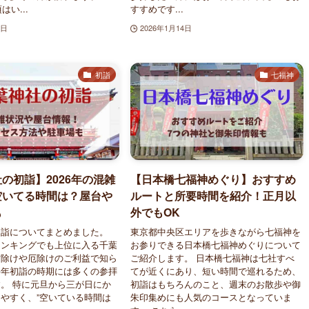
はい...
すすめです...
1日
2026年1月14日
初詣
七福神
の初詣】2026年の混雑
【日本橋七福神めぐり】おすすめ
空いてる時間は？屋台や
ルートと所要時間を紹介！正月以
も
外でもOK
初詣についてまとめました。
東京都中央区エリアを歩きながら七福神を
ランキングでも上位に入る千葉
お参りできる日本橋七福神めぐりについて
方除けや厄除けのご利益で知ら
ご紹介します。 日本橋七福神は七社すべ
毎年初詣の時期には多くの参拝
てが近くにあり、短い時間で巡れるため、
。 特に元旦から三が日にか
初詣はもちろんのこと、週末のお散歩や御
やすく、”空いている時間は
朱印集めにも人気のコースとなっていま