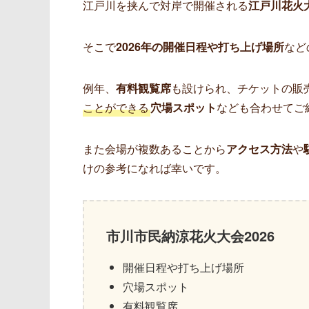
江戸川を挟んで対岸で開催される
江戸川花火
そこで
2026年の開催日程や打ち上げ場所
など
例年、
有料観覧席
も設けられ、チケットの販
ことができる
穴場スポット
なども合わせてご
また会場が複数あることから
アクセス方法
や
けの参考になれば幸いです。
市川市民納涼花火大会2026
開催日程や打ち上げ場所
穴場スポット
有料観覧席