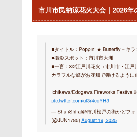
市川市民納涼花火大会｜2026
■タイトル：Poppin' ★ Butterfly – 
■撮影スポット：市川市大洲
■一言：8/2江戸川花火（市川市・江戸川
カラフルな蝶がお花畑で弾けるように
Ichikawa/Edogawa Fireworks Festival2
pic.twitter.com/ut3r4cpYH3
— ShunShirai@市川松戸の街かど
(@JUN1785)
August 19, 2025