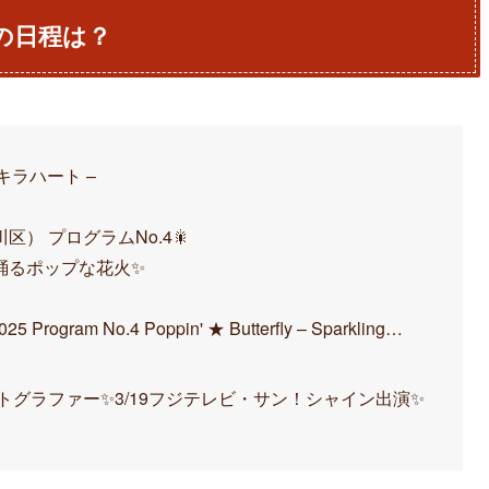
年の日程は？
キラキラハート –
区） プログラムNo.4🎇
踊るポップな花火✨
025 Program No.4 Poppin' ★ Butterfly – Sparkling…
フォトグラファー✨3/19フジテレビ・サン！シャイン出演✨️