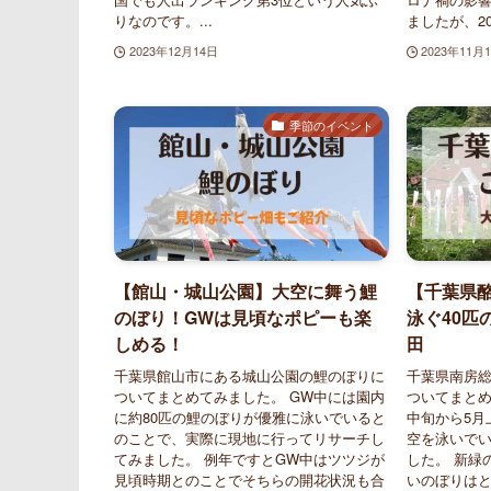
りなのです。...
ましたが、20.
2023年12月14日
2023年11月
季節のイベント
【館山・城山公園】大空に舞う鯉
【千葉県
のぼり！GWは見頃なポピーも楽
泳ぐ40匹
しめる！
田
千葉県館山市にある城山公園の鯉のぼりに
千葉県南房
ついてまとめてみました。 GW中には園内
ついてまとめ
に約80匹の鯉のぼりが優雅に泳いでいると
中旬から5月
のことで、実際に現地に行ってリサーチし
空を泳いで
てみました。 例年ですとGW中はツツジが
した。 新緑
見頃時期とのことでそちらの開花状況も合
いのぼりは