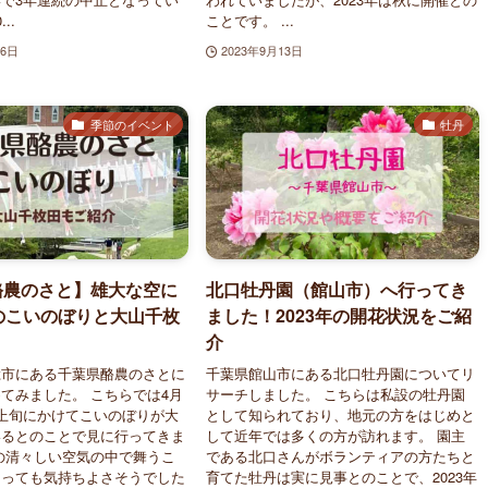
..
ことです。 ...
16日
2023年9月13日
季節のイベント
牡丹
酪農のさと】雄大な空に
北口牡丹園（館山市）へ行ってき
のこいのぼりと大山千枚
ました！2023年の開花状況をご紹
介
総市にある千葉県酪農のさとに
千葉県館山市にある北口牡丹園についてリ
てみました。 こちらでは4月
サーチしました。 こちらは私設の牡丹園
上旬にかけてこいのぼりが大
として知られており、地元の方をはじめと
いるとのことで見に行ってきま
して近年では多くの方が訪れます。 園主
の清々しい空気の中で舞うこ
である北口さんがボランティアの方たちと
とっても気持ちよさそうでした
育てた牡丹は実に見事とのことで、2023年