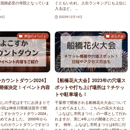
、混雑必至の寺院となっていま
ぐともいわれ、人出ランキングにも上位に
.
入るほど。 ...
14日
2023年12月14日
季節のイベント
花火大会
カウントダウン2024】
【船橋花火大会】2023年の穴場ス
の開催決定！イベント内容
ポットや打ち上げ場所は？チケッ
トや駐車場も！
年越しの予定はすでにお決まりで
千葉県で開催される船橋花火大会について
今回は神奈川県横須賀市で開
まとめてみました。 こちらの花火大会は
こすかカウントダウン2024」
「ふなばし市民まつり」の一環として行わ
めてみました。 2000年から
れますが、実に4年ぶりの開催とのことで
ちらのカウントダウンですがコ
す。 例年、ふなばし市民まつりは8月に行
で3年連続の中止となってい
われていましたが、2023年は秋に開催との