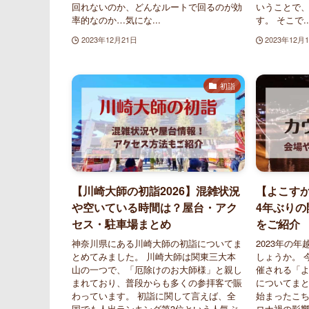
回れないのか、どんなルートで回るのが効
いうことで
率的なのか…気にな...
す。 そこで..
2023年12月21日
2023年12月
初詣
【川崎大師の初詣2026】混雑状況
【よこすか
や空いている時間は？屋台・アク
4年ぶり
セス・駐車場まとめ
をご紹介
神奈川県にある川崎大師の初詣についてま
2023年の
とめてみました。 川崎大師は関東三大本
しょうか。 
山の一つで、「厄除けのお大師様」と親し
催される「よ
まれており、普段からも多くの参拝客で賑
についてまと
わっています。 初詣に関して言えば、全
始まったこ
国でも人出ランキング第3位という人気ぶ
ロナ禍の影響