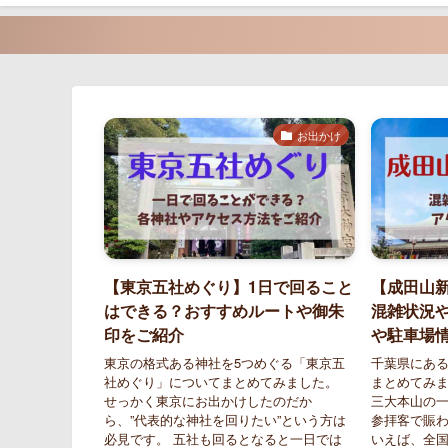
お出かけ
【東京五社めぐり】1日で回ること
【成田山新
はできる？おすすめルートや御朱
混雑状況
印をご紹介
や駐車場
東京の格式ある神社を5つめぐる「東京五
千葉県にあ
社めぐり」についてまとめてみました。
まとめてみま
せっかく東京にお出かけしたのだか
三大本山の
ら、”代表的な神社を回りたい”という方は
参拝客で賑わ
必見です。 五社も回るとなると一日では
いえば、全国