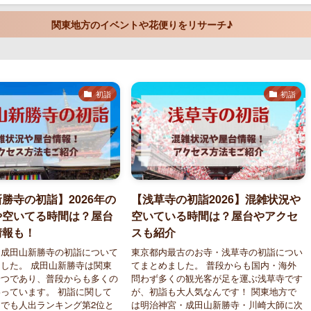
関東地方のイベントや花便りをリサーチ♪
初詣
初詣
勝寺の初詣】2026年の
【浅草寺の初詣2026】混雑状況や
や空いてる時間は？屋台
空いている時間は？屋台やアクセ
情報も！
スも紹介
る成田山新勝寺の初詣について
東京都内最古のお寺・浅草寺の初詣につい
した。 成田山新勝寺は関東
てまとめました。 普段からも国内・海外
一つであり、普段からも多くの
問わず多くの観光客が足を運ぶ浅草寺です
っています。 初詣に関して
が、初詣も大人気なんです！ 関東地方で
でも人出ランキング第2位と
は明治神宮・成田山新勝寺・川崎大師に次