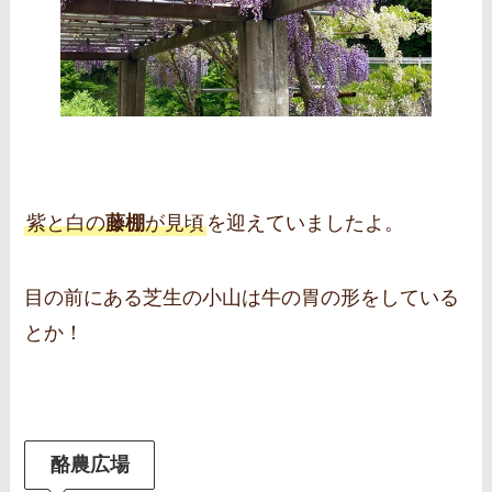
紫と白の
藤棚
が見頃
を迎えていましたよ。
目の前にある芝生の小山は牛の胃の形をしている
とか！
酪農広場