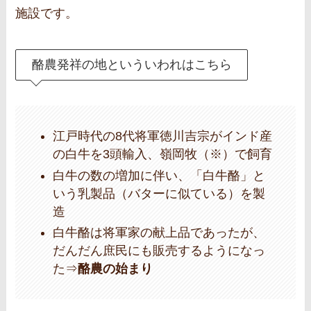
施設です。
酪農発祥の地といういわれはこちら
江戸時代の8代将軍徳川吉宗がインド産
の白牛を3頭輸入、嶺岡牧（※）で飼育
白牛の数の増加に伴い、「白牛酪」と
いう乳製品（バターに似ている）を製
造
白牛酪は将軍家の献上品であったが、
だんだん庶民にも販売するようになっ
た⇒
酪農の始まり