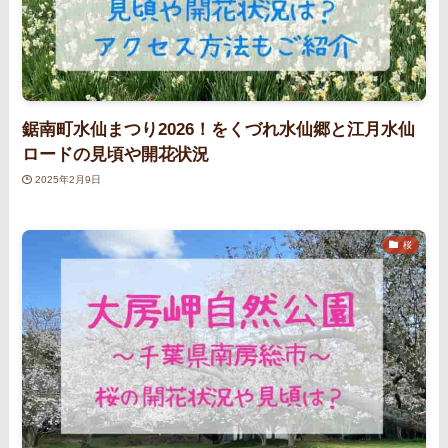
鋸南町水仙まつり2026！をくづれ水仙郷と江月水仙
ロードの見頃や開花状況
2025年2月9日
桜