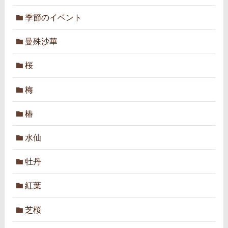
季節のイベント
曼殊沙華
桜
梅
椿
水仙
牡丹
紅葉
芝桜