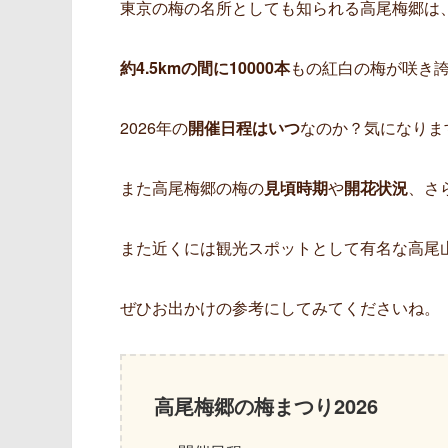
東京の梅の名所としても知られる高尾梅郷は
約4.5kmの間に10000本
もの紅白の梅が咲き誇
2026年の
開催日程はいつ
なのか？気になりま
また高尾梅郷の梅の
見頃時期
や
開花状況
、さ
また近くには観光スポットとして有名な高尾
ぜひお出かけの参考にしてみてくださいね。
高尾梅郷の梅まつり2026