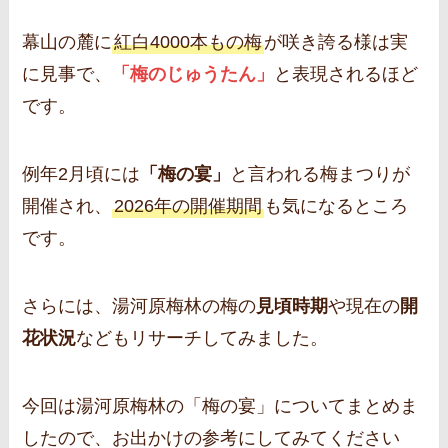
幕山の麓に
紅白4000本もの梅
が咲き誇る様は実
に見事で、
「梅のじゅうたん」
と表現されるほど
です。
例年2月頃には
「梅の宴」
と言われる梅まつりが
開催され、
2026年の開催期間
も気になるところ
です。
さらには、湯河原梅林の梅の
見頃時期
や現在の
開
花状況
などもリサーチしてみました。
今回は湯河原梅林の「梅の宴」についてまとめま
したので、お出かけの参考にしてみてください