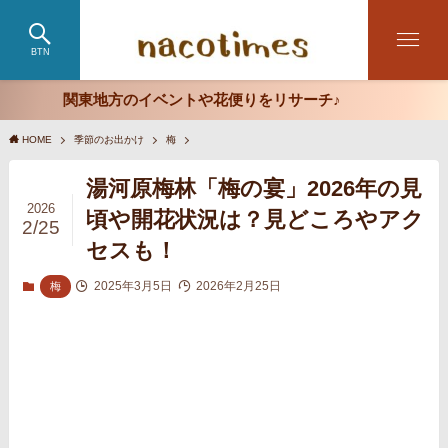
BTN
関東地方のイベントや花便りをリサーチ♪
HOME
季節のお出かけ
梅
湯河原梅林「梅の宴」2026年の見
2026
頃や開花状況は？見どころやアク
2/25
セスも！
2025年3月5日
2026年2月25日
梅