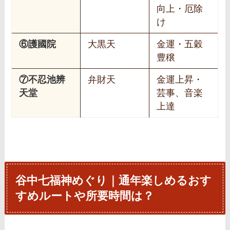
向上・厄除
け
⑥護國院
大黒天
金運・五穀
豊穣
⑦不忍池辨
弁財天
金運上昇・
天堂
芸事、音楽
上達
谷中七福神めぐり｜通年楽しめるおす
すめルートや所要時間は？