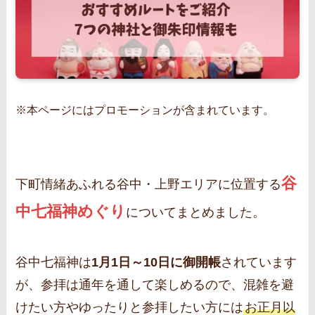
※本ページにはプロモーションが含まれています。
谷
下町情緒あふれる谷中・上野エリアに位置する
中七福神めぐり
についてまとめました。
谷中七福神は
1月1日～10日に御開帳
されています
が、参拝は通年を通して楽しめるので、混雑を避
けたい方やゆったりと参拝したい方には
お正月以