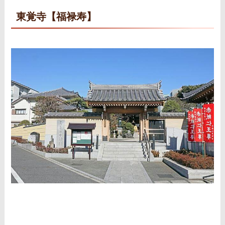
東覚寺【福禄寿】