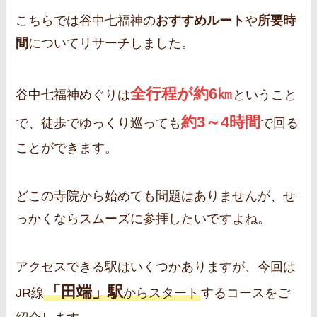
こちらでは谷中七福神の
おすすめルート
や
所要時
間
についてリサーチしました。
全行程が約6㎞
谷中七福神めぐりは
ということ
約3～4時間
で、徒歩でゆっくり巡っても
で回る
ことができます。
どこの寺院から始めても問題はありませんが、せ
っかくならスムーズに参拝したいですよね。
アクセスできる駅はいくつかありますが、今回は
「田端」駅
JR線
からスタート
するコースをご