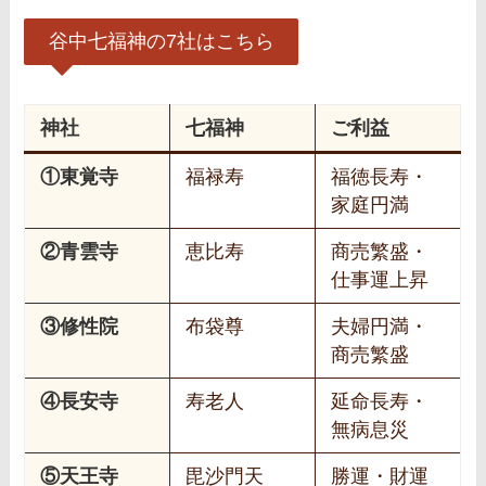
谷中七福神の7社はこちら
神社
七福神
ご利益
①東覚寺
福禄寿
福徳長寿・
家庭円満
②青雲寺
恵比寿
商売繁盛・
仕事運上昇
③修性院
布袋尊
夫婦円満・
商売繁盛
④長安寺
寿老人
延命長寿・
無病息災
⑤天王寺
毘沙門天
勝運・財運