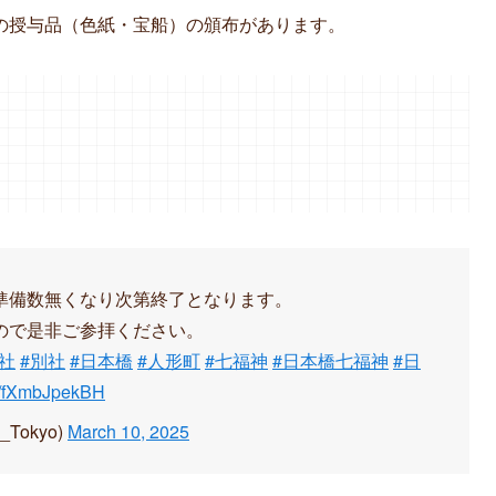
の授与品（色紙・宝船）の頒布があります。
準備数無くなり次第終了となります。
ので是非ご参拝ください。
神社
#別社
#日本橋
#人形町
#七福神
#日本橋七福神
#日
om/fXmbJpekBH
Tokyo)
March 10, 2025