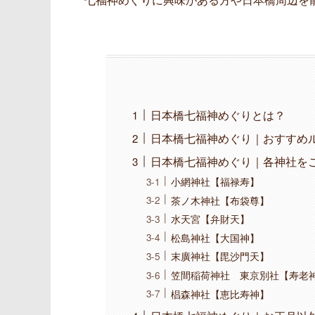
日本橋七福神めぐりとは？
日本橋七福神めぐり｜おすすめ
日本橋七福神めぐり｜各神社を
小網神社【福禄寿】
茶ノ木神社【布袋尊】
水天宮【弁財天】
松島神社【大国神】
末廣神社【毘沙門天】
笠間稲荷神社 東京別社【寿老
椙森神社【恵比寿神】