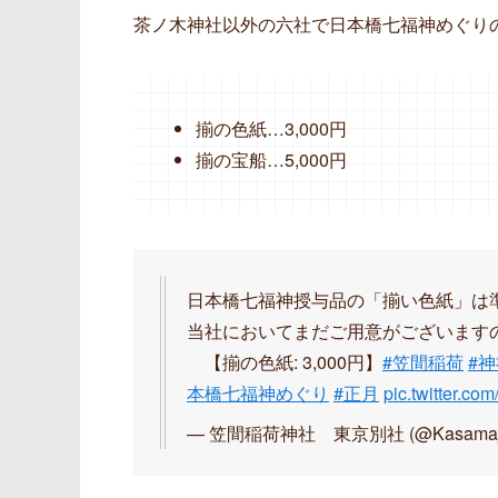
茶ノ木神社以外の六社で日本橋七福神めぐり
揃の色紙…3,000円
揃の宝船…5,000円
日本橋七福神授与品の「揃い色紙」は
当社においてまだご用意がございます
【揃の色紙: 3,000円】
#笠間稲荷
#
本橋七福神めぐり
#正月
pic.twitter.c
— 笠間稲荷神社 東京別社 (@Kasama_