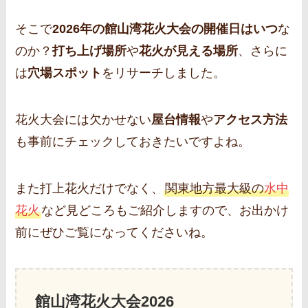
そこで
2026年の館山湾花火大会の開催日はいつ
な
のか？
打ち上げ場所
や
花火が見える場所
、さらに
は
穴場スポット
をリサーチしました。
花火大会には欠かせない
屋台情報
や
アクセス方法
も事前にチェックしておきたいですよね。
また打上花火だけでなく、
関東地方最大級の
水中
花火
など見どころもご紹介しますので、お出かけ
前にぜひご覧になってくださいね。
館山湾花火大会2026