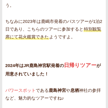
う。
ちなみに2023年は鹿嶋市発着のバスツアーが1泊2
日であり、こちらのツアーに参加すると
特別観覧
席にて花火鑑賞できた
ようですよ。
日帰りツアー
2024年はJR鹿島神宮駅発着の
が
用意されていました！
パワースポット
である
鹿島神宮
や
息栖
神社の参拝
など、魅力的なツアーですね♪