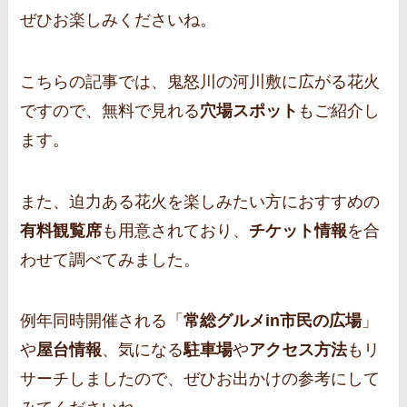
ぜひお楽しみくださいね。
こちらの記事では、鬼怒川の河川敷に広がる花火
ですので、無料で見れる
穴場スポット
もご紹介し
ます。
また、迫力ある花火を楽しみたい方におすすめの
有料観覧席
も用意されており、
チケット情報
を合
わせて調べてみました。
例年同時開催される「
常総グルメin市民の広場
」
や
屋台情報
、気になる
駐車場
や
アクセス方法
もリ
サーチしましたので、ぜひお出かけの参考にして