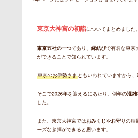
東京大神宮の初詣
についてまとめました
東京五社の一つ
であり、
縁結び
で有名な東京
ができることで知られています。
東京のお伊勢さま
ともいわれていますから、
そこで2026年を迎えるにあたり、例年の
混雑
した。
また、東京大神宮では
おみくじ
や
お守り
の種
ーズな参拝ができると思います。