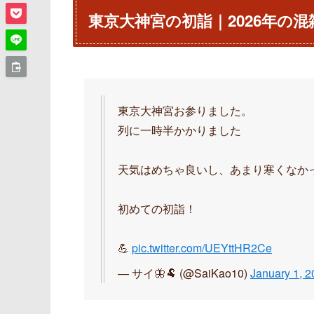
東京大神宮の初詣｜2026年の
東京大神宮お参りました。
列に一時半かかりました
天気はめちゃ良いし、あまり寒くなかっ
初めての初詣！
💪
pic.twitter.com/UEYttHR2Ce
— サイ🦋🐏 (@SaiKao10)
January 1, 