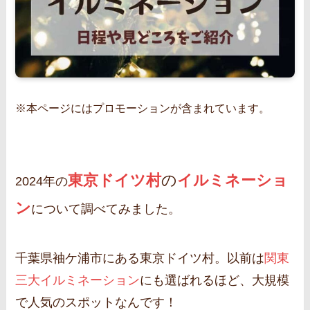
※本ページにはプロモーションが含まれています。
東京ドイツ村
の
イルミネーショ
2024年の
ン
について調べてみました。
千葉県袖ケ浦市にある東京ドイツ村。以前は
関東
三大イルミネーション
にも選ばれるほど、大規模
で人気のスポットなんです！