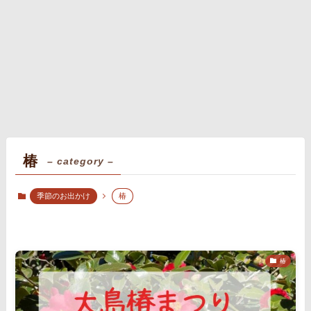
椿
– category –
季節のお出かけ
椿
椿