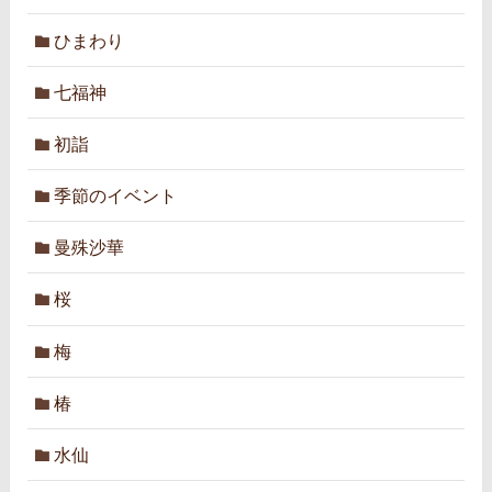
ひまわり
七福神
初詣
季節のイベント
曼殊沙華
桜
梅
椿
水仙